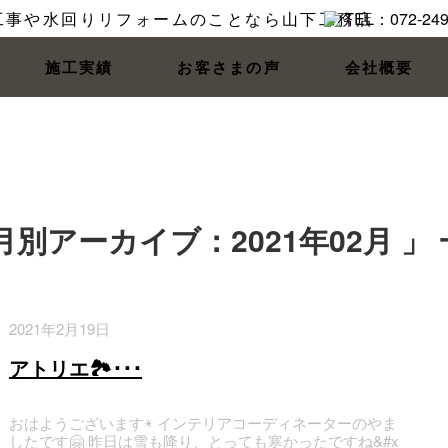
介
施工実績
お客さまの声
会社概要
月別アーカイブ：2021年02月 」
2021年2月19日
アトリエ🏞️･･･
おはようございます☀ インテリアコーディネーターのやま
したです🤗 昨日は雪も降り、とっても寒かったですね&#x