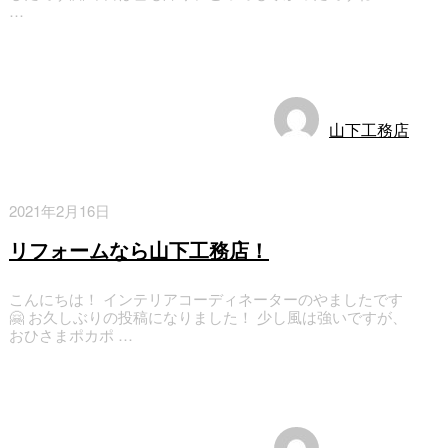
…
お知らせ
山下工務店
2021年2月16日
リフォームなら山下工務店！
こんにちは！ インテリアコーディネーターのやましたです
🤗 お久しぶりの投稿になりました！ 少し風は強いですが、
おひさまポカポ …
お知らせ