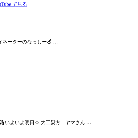
アコーディネーターのなっしー🍏 …
 いよいよ明日☺ 大工親方 ヤマさん …