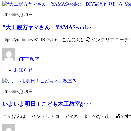
2019年6月29日
"大工親方ヤマさん YAMASworke･･･
https://youtu.be/zKTJBf7yU6U こんにちは🤗 インテリ
山下工務店
お知らせ
2019年6月28日
いよいよ明日！こども木工教室ǵ･･･
こんばんは！ インテリアコーディネーターのなっしー🍏です