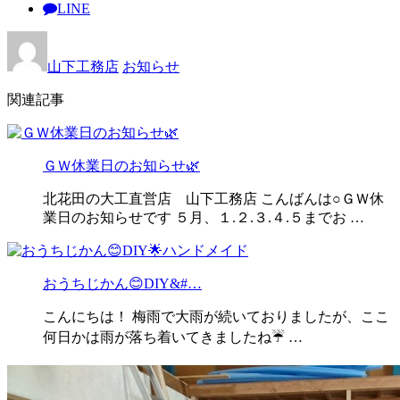
LINE
山下工務店
お知らせ
関連記事
ＧＷ休業日のお知らせ🌿
北花田の大工直営店 山下工務店 こんばんは○ＧＷ休
業日のお知らせです ５月、１.２.３.４.５までお …
おうちじかん😊DIY&#…
こんにちは！ 梅雨で大雨が続いておりましたが、ここ
何日かは雨が落ち着いてきましたね☔ …