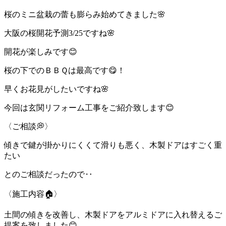
桜のミニ盆栽の蕾も膨らみ始めてきました🌸
大阪の桜開花予測3/25ですね🌸
開花が楽しみです😊
桜の下でのＢＢＱは最高です😋！
早くお花見がしたいですね🌸
今回は玄関リフォーム工事をご紹介致します😊
〈ご相談💭〉
傾きで鍵が掛かりにくくて滑りも悪く、木製ドアはすごく重
たい
とのご相談だったので‥
〈施工内容🏠〉
土間の傾きを改善し、木製ドアをアルミドアに入れ替えるご
提案を致しました😊