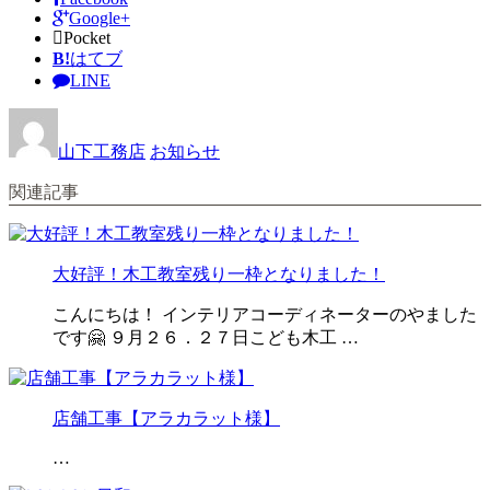
Google+
Pocket
B!
はてブ
LINE
山下工務店
お知らせ
関連記事
大好評！木工教室残り一枠となりました！
こんにちは！ インテリアコーディネーターのやました
です🤗 ９月２６．２７日こども木工 …
店舗工事【アラカラット様】
…