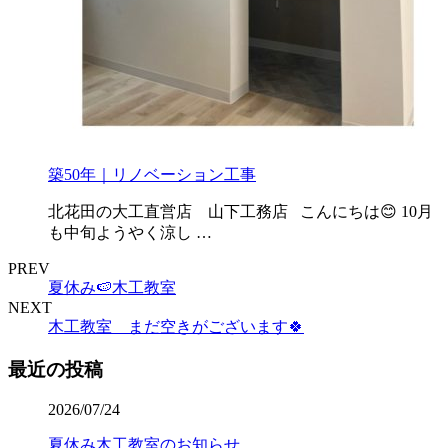
築50年｜リノベーション工事
北花田の大工直営店 山下工務店 こんにちは😊 10月
も中旬ようやく涼し …
PREV
夏休み🍉木工教室
NEXT
木工教室 まだ空きがございます🍀
最近の投稿
2026/07/24
夏休み木工教室のお知らせ